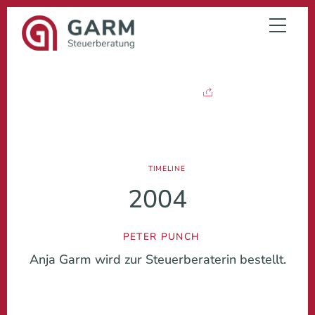
Skip
to
Menu
content
1
FEB.
2004
TIMELINE
2004
PETER PUNCH
Anja Garm wird zur Steuerberaterin bestellt.