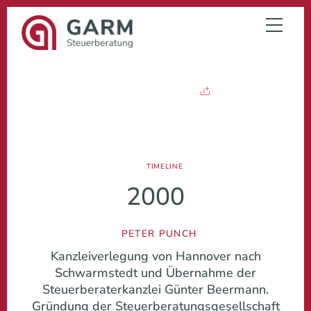
Skip
to
Menu
content
7
FEB.
2000
TIMELINE
2000
PETER PUNCH
Kanzleiverlegung von Hannover nach
Schwarmstedt und Übernahme der
Steuerberaterkanzlei Günter Beermann.
Gründung der Steuerberatungsgesellschaft